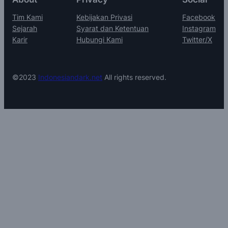
Tim Kami
Kebijakan Privasi
Facebook
Sejarah
Syarat dan Ketentuan
Instagram
Karir
Hubungi Kami
Twitter/X
©2023
Indonesiandark.net
All rights reserved.