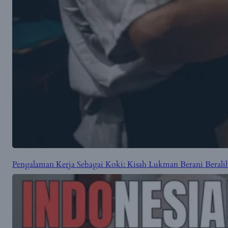
Pengalaman Kerja Sebagai Koki: Kisah Lukman Berani Beralih