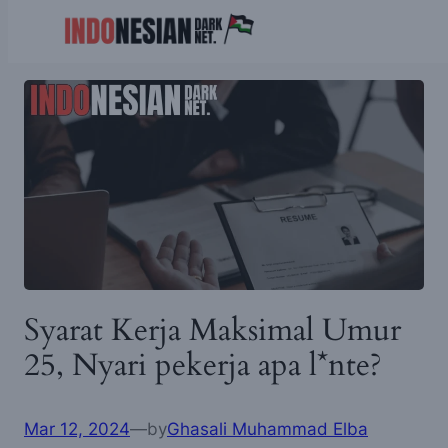
Skip
to
content
Syarat Kerja Maksimal Umur
25, Nyari pekerja apa l*nte?
Mar 12, 2024
—
by
Ghasali Muhammad Elba