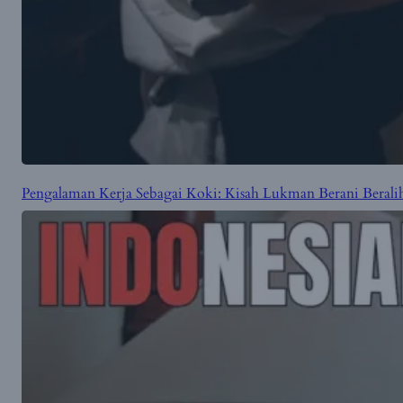
Pengalaman Kerja Sebagai Koki: Kisah Lukman Berani Beralih