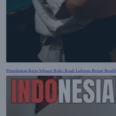
Pengalaman Kerja Sebagai Koki: Kisah Lukman Berani Beralih