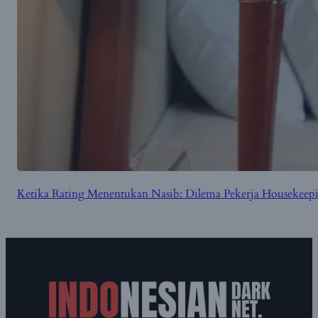
Ketika Rating Menentukan Nasib: Dilema Pekerja Housekeepin