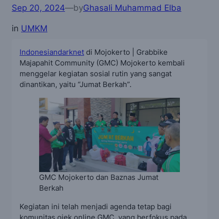
Sep 20, 2024
—
by
Ghasali Muhammad Elba
in
UMKM
Indonesiandarknet
di Mojokerto | Grabbike
Majapahit Community (GMC) Mojokerto kembali
menggelar kegiatan sosial rutin yang sangat
dinantikan, yaitu “Jumat Berkah”.
GMC Mojokerto dan Baznas Jumat
Berkah
Kegiatan ini telah menjadi agenda tetap bagi
komunitas ojek online GMC, yang berfokus pada