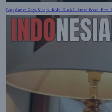
Pengalaman Kerja Sebagai Koki: Kisah Lukman Berani Beralih