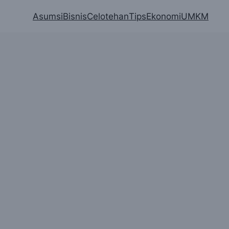
Asumsi
Bisnis
Celotehan
Tips
Ekonomi
UMKM