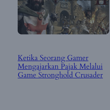
Ketika Seorang Gamer
Mengajarkan Pajak Melalui
Game Stronghold Crusader