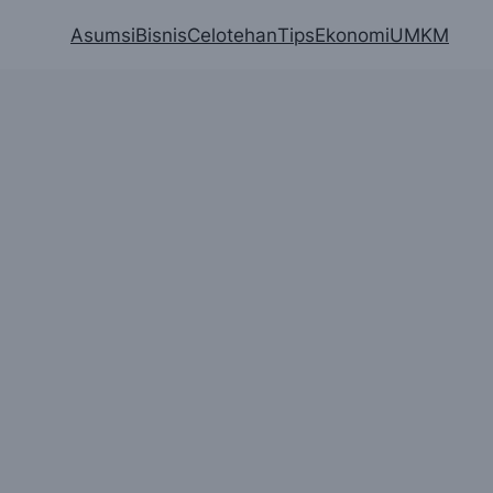
Asumsi
Bisnis
Celotehan
Tips
Ekonomi
UMKM