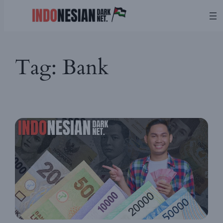
Skip
Tag:
Bank
to
content